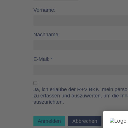
Vorname:
Nachname:
E-Mail: *
Ja, ich erlaube der R+V BKK, mein pers
zu erfassen und auszuwerten, um die Inh
auszurichten.