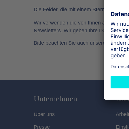
Die Felder, die mit einem Stern (*) marki
Wir verwenden die von Ihnen angegeben
Newsletters. Wir geben Ihre Daten nicht an
Bitte beachten Sie auch unsere
Datensch
Unternehmen
Karr
Über uns
Arbei
Presse
Einst