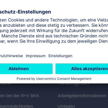
ert sind, müssen ausgefüllt werden.
en Daten ausschließlich zum Versand unseres
 Dritte weiter.
utzhinweise
.
iere
Arbeitgeber
ten bei der R+V BKK
Arbeitgeberinformationen
iegsmöglichkeiten
Umlagen